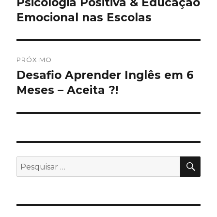
Psicologia Positiva & Educação
Post
anterior:
Emocional nas Escolas
Post
PRÓXIMO
Desafio Aprender Inglês em 6
Próximo
post:
Meses – Aceita ?!
PES
Pesquisar
por: